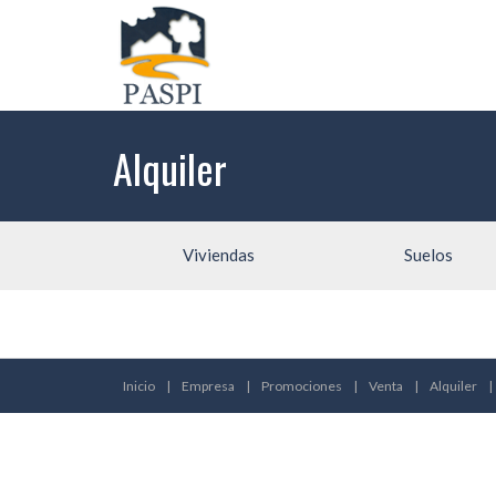
Alquiler
Viviendas
Suelos
Inicio
|
Empresa
|
Promociones
|
Venta
|
Alquiler
|